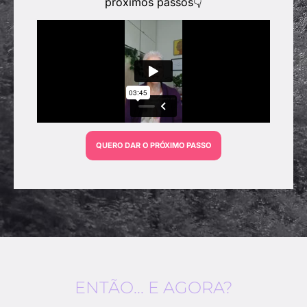
próximos passos👇
QUERO DAR O PRÓXIMO PASSO
ENTÃO... E AGORA?