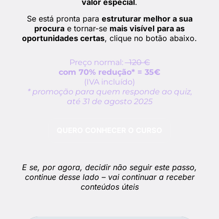
valor especial
.
Se está pronta para
estruturar melhor a sua
procura
e tornar-se
mais visível
para as
oportunidades certas
, clique no botão abaixo.
Preço normal:
120 €
com 70% redução* = 35€
(IVA incluído)
* promoção para quem responde ao quiz,
até 31 de agosto 2025
QUERO CONHECER O CURSO
E se, por agora, decidir não seguir este passo,
continue desse lado – vai continuar a receber
conteúdos úteis