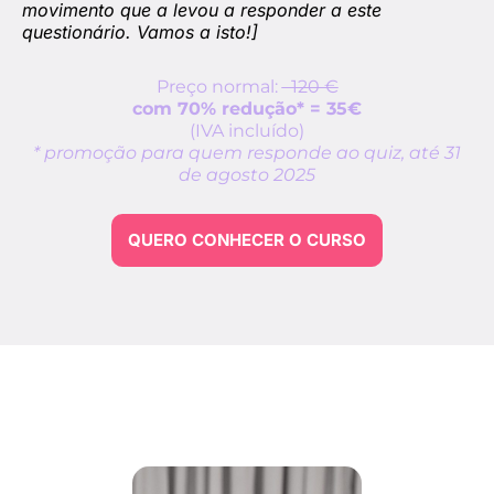
movimento que a levou a responder a este
questionário. Vamos a isto!]
Preço normal:
120 €
com 70% redução* = 35€
(IVA incluído)
* promoção para quem responde ao quiz, até 31
de agosto 2025
QUERO CONHECER O CURSO