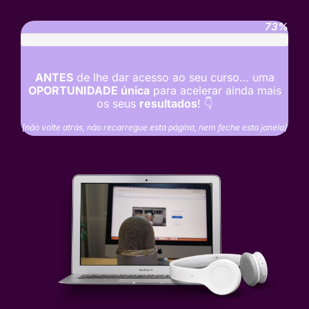
73%
ANTES
de lhe dar acesso ao seu curso… uma
OPORTUNIDADE única
para acelerar ainda mais
os seus
resultados
! 👇
[não volte atrás, não recarregue esta página, nem feche esta janela]