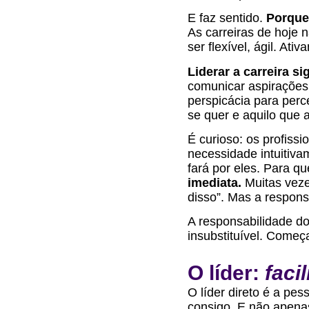
E faz sentido.
Porque
As carreiras de hoje n
ser flexível, ágil. Ati
Liderar a carreira s
comunicar aspirações 
perspicácia para perc
se quer e aquilo que 
É curioso: os profiss
necessidade intuitiva
fará por eles. Para q
imediata.
Muitas veze
disso”. Mas a respons
A responsabilidade do 
insubstituível. Come
O líder:
facil
O líder direto é a pe
consigo. E não apenas