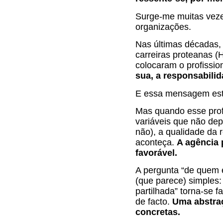
Surge-me muitas vezes
organizações.
Nas últimas décadas,
carreiras proteanas (
colocaram o profissio
sua, a responsabili
E essa mensagem est
Mas quando esse prof
variáveis que não dep
não), a qualidade da 
aconteça.
A agência 
favorável.
A pergunta “de quem 
(que parece) simples:
partilhada” torna-se 
de facto.
Uma abstraç
concretas.