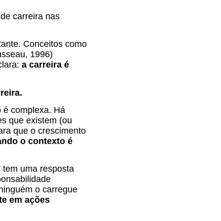
de carreira nas
tante. Conceitos como
ousseau, 1996)
clara:
a carreira é
reira.
o é complexa. Há
es que existem (ou
para que o crescimento
ando o contexto é
” tem uma resposta
ponsabilidade
 ninguém o carregue
nte em ações