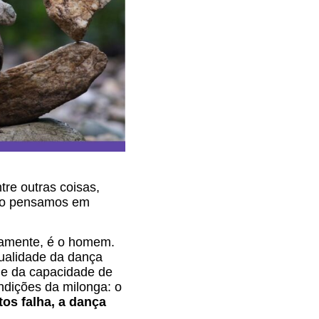
re outras coisas,
ndo pensamos em
camente, é o homem.
qualidade da dança
 e da capacidade de
dições da milonga: o
os falha, a dança