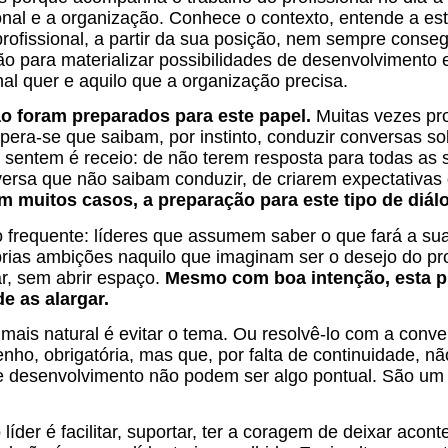
ional e a organização. Conhece o contexto, entende a est
rofissional, a partir da sua posição, nem sempre consegu
ão para materializar possibilidades de desenvolviment
nal quer e aquilo que a organização precisa.
o foram preparados para este papel.
Muitas vezes pr
spera-se que saibam, por instinto, conduzir conversas s
s sentem é receio: de não terem resposta para todas as 
rsa que não saibam conduzir, de criarem expectativa
em muitos casos, a preparação para este tipo de diál
 frequente: líderes que assumem saber o que fará a sua
rias ambições naquilo que imaginam ser o desejo do pr
r, sem abrir espaço.
Mesmo com boa intenção, esta p
e as alargar.
mais natural é evitar o tema. Ou resolvê-lo com a conve
ho, obrigatória, mas que, por falta de continuidade, n
e desenvolvimento não podem ser algo pontual. São um
líder é facilitar, suportar, ter a coragem de deixar aco