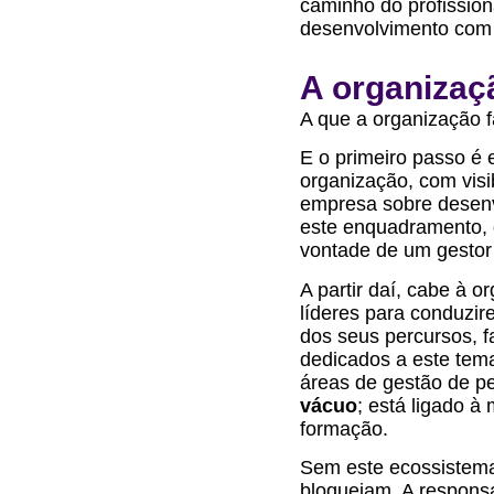
caminho do profissiona
desenvolvimento com 
A organizaç
A que a organização f
E o primeiro passo é e
organização, com visib
empresa sobre desenvo
este enquadramento, q
vontade de um gestor
A partir daí, cabe à o
líderes para conduzi
dos seus percursos, f
dedicados a este tema
áreas de gestão de pe
vácuo
; está ligado 
formação.
Sem este ecossistema
bloqueiam. A responsa