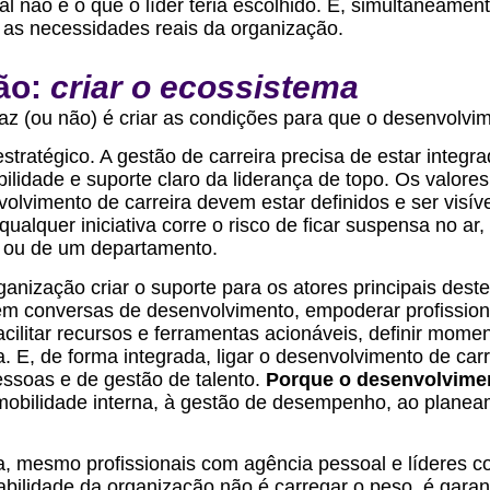
l não é o que o líder teria escolhido. E, simultaneament
as necessidades reais da organização.
ão:
criar o ecossistema
az (ou não) é criar as condições para que o desenvolvi
stratégico. A gestão de carreira precisa de estar integr
ilidade e suporte claro da liderança de topo. Os valores 
lvimento de carreira devem estar definidos e ser visív
ualquer iniciativa corre o risco de ficar suspensa no a
 ou de um departamento.
rganização criar o suporte para os atores principais dest
rem conversas de desenvolvimento, empoderar profissio
acilitar recursos e ferramentas acionáveis, definir mom
. E, de forma integrada, ligar o desenvolvimento de car
ssoas e de gestão de talento.
Porque o desenvolvime
à mobilidade interna, à gestão de desempenho, ao plane
, mesmo profissionais com agência pessoal e líderes c
bilidade da organização não é carregar o peso, é garant