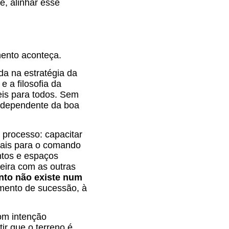
e, alinhar esse
mento aconteça.
ada na estratégia da
e a filosofia da
eis para todos. Sem
r, dependente da boa
e processo: capacitar
nais para o comando
entos e espaços
reira com as outras
nto não existe num
amento de sucessão, à
om intenção
ir que o terreno é