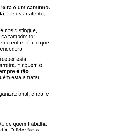
reira é um caminho.
Há que estar atento,
e nos distingue,
fica também ter
ento entre aquilo que
eendedora.
rceber esta
arreira, ninguém o
empre é tão
uém está a tratar
anizacional, é real e
nto de quem trabalha
ia. O líder faz a