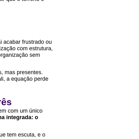
i acabar frustrado ou
ização com estrutura,
a organização sem
s, mas presentes.
li, a equação perde
rês
 nem com um único
a integrada: o
ue tem escuta, e o