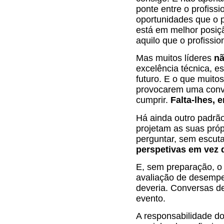
ponte entre o profiss
oportunidades que o p
está em melhor posiç
aquilo que o profissio
Mas muitos líderes
nã
excelência técnica, e
futuro. E o que muito
provocarem uma conve
cumprir.
Falta-lhes, 
Há ainda outro padrão
projetam as suas próp
perguntar, sem escuta
perspetivas em vez d
E, sem preparação, o 
avaliação de desempen
deveria. Conversas d
evento.
A responsabilidade do 