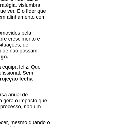
ratégia, vislumbra
e ver. É o líder que
o em alinhamento com
omovidos pela
obre crescimento e
situações, de
s que não possam
ogo.
 equipa feliz. Que
ofissional. Sem
rojeção fecha
rsa anual de
ão gera o impacto que
 processo, não um
ntecer, mesmo quando o