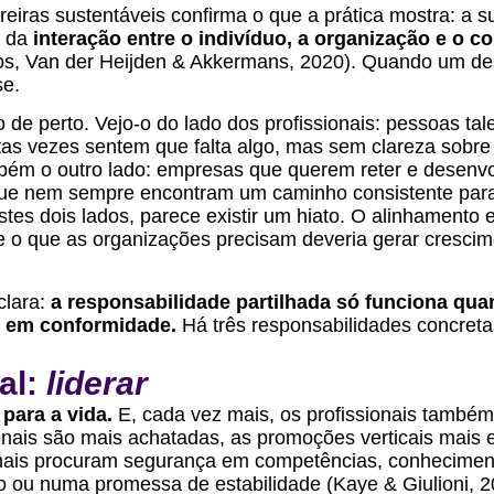
reiras sustentáveis confirma o que a prática mostra: a s
e da
interação entre o indivíduo, a organização e o c
, Van der Heijden & Akkermans, 2020). Quando um dest
se.
o de perto. Vejo-o do lado dos profissionais: pessoas tal
as vezes sentem que falta algo, mas sem clareza sobre
mbém o outro lado: empresas que querem reter e desenvo
ue nem sempre encontram um caminho consistente para
stes dois lados, parece existir um hiato. O alinhamento 
e o que as organizações precisam deveria gerar crescim
clara:
a responsabilidade partilhada só funciona qua
e em conformidade.
Há três responsabilidades concreta
al:
liderar
para a vida.
E, cada vez mais, os profissionais també
onais são mais achatadas, as promoções verticais mais
ionais procuram segurança em competências, conheciment
o ou numa promessa de estabilidade (Kaye & Giulioni, 2