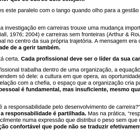
 este paralelo com o tango quando olho para a gestão 
 a investigação em carreiras trouxe uma mudança impor
Hall, 1976; 2004) e carreiras sem fronteiras (Arthur & R
nal no centro da sua própria trajetória. A mensagem era 
dade de a gerir também.
á certa.
Cada profissional deve ser o líder da sua car
issional trabalha dentro de uma organização, a equaçã
endem só dele: a cultura em que opera, as oportunidad
relação com a chefia, o espaço que a organização cria 
pessoal é fundamental, mas insuficiente, mesmo qu
é a responsabilidade pelo desenvolvimento de carreira?
a responsabilidade é partilhada.
Mas na prática, “res
facilmente numa expressão que distribui o peso sem que
ão confortável que pode não se traduzir efetivame