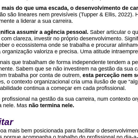
 mais do que uma escada, o desenvolvimento de car
ão são lineares nem previsíveis (Tupper & Ellis, 2022). 
vamente a liderar a sua carreira.
ignifica assumir a agência pessoal.
Saber articular o qu
com clareza, investir no próprio desenvolvimento. Signi
eber o ecossistema onde se trabalha e procurar alinham
a organização valoriza e precisa. Uma atitude intraempr
ionais que trabalham de forma independente tendem a pe
mente. Sabem que se não investirem na gestão da sua c
uem trabalha por conta de outrem,
esta perceção nem s
s, o contexto organizacional cria uma ilusão de que “alg
abilidade continua a começar em cada profissional.
profissional na gestão da sua carreira, num contexto org
ça nele. Mas
não termina nele.
itar
ssoa mais bem posicionada para facilitar o desenvolvime
 porque acompanha o trabalho do profissional no dia-a-d