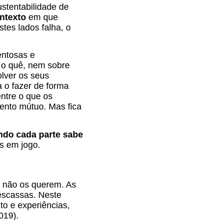
ustentabilidade de
ontexto
em que
es lados falha, o
entosas e
 o quê, nem sobre
lver os seus
 o fazer de forma
entre o que os
ento mútuo. Mas fica
ndo cada parte sabe
s em jogo.
m não os querem. As
 escassas. Neste
o e experiências,
019).