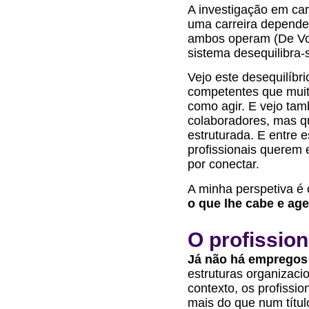
A investigação em car
uma carreira depend
ambos operam (De Vos
sistema desequilibra-
Vejo este desequilíbri
competentes que muit
como agir. E vejo ta
colaboradores, mas q
estruturada. E entre e
profissionais querem 
por conectar.
A minha perspetiva é 
o que lhe cabe e ag
O profission
Já não há empregos 
estruturas organizaci
contexto, os profiss
mais do que num títul